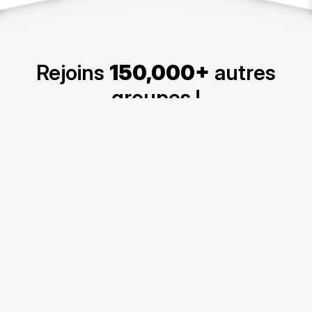
Rejoins
150,000+
autres
groupes !
Crée ton propre groupe d'amis sur GroupTube !
Créer un Groupe
C'est gratuit! ⋅ Pas d'inscription requise.
Statistiques et Faits