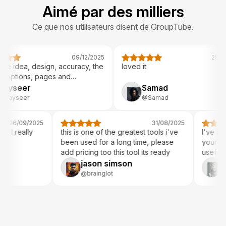
Aimé par des milliers
Ce que nos utilisateurs disent de GroupTube.
09/12/2025
I love the idea, design, accuracy, the
loved it
queue, options, pages and
everything
tayseer
Samad
T
@tayseer
@Samad
/2025
31/08/2025
ly
this is one of the greatest tools i've
I've been thor
been used for a long time, please
your app, and I 
add pricing too this tool its ready
useful.
jason simson
Musix
@brainglot
@musix